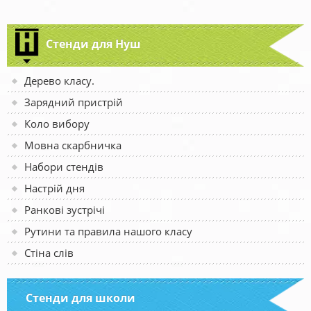
Стенди для Нуш
Дерево класу.
Зарядний пристрій
Коло вибору
Мовна скарбничка
Набори стендів
Настрій дня
Ранкові зустрічі
Рутини та правила нашого класу
Стіна слів
Стенди для школи