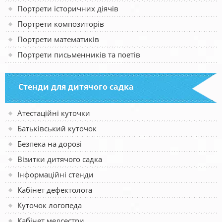
Портрети історичних діячів
Портрети композиторів
Портрети математиків
Портрети письменників та поетів
Стенди для дитячого садка
Атестаційні куточки
Батьківський куточок
Безпека на дорозі
Візитки дитячого садка
Інформаційні стенди
Кабінет дефектолога
Куточок логопеда
Кабінет медсестри