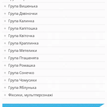
Група Вишенька
Група Дзвіночки
Група Калинка
Група Капітошка
Група Квіточка
Група Краплинка
Група Метелики
Група Пташенята
Група Ромашка
Група Сонечко
Група Чомусики
Група Яблунька
Фіксики, мультперсонажі