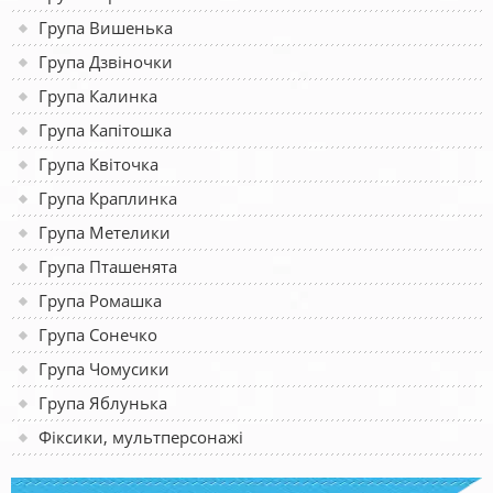
Група Вишенька
Група Дзвіночки
Група Калинка
Група Капітошка
Група Квіточка
Група Краплинка
Група Метелики
Група Пташенята
Група Ромашка
Група Сонечко
Група Чомусики
Група Яблунька
Фіксики, мультперсонажі