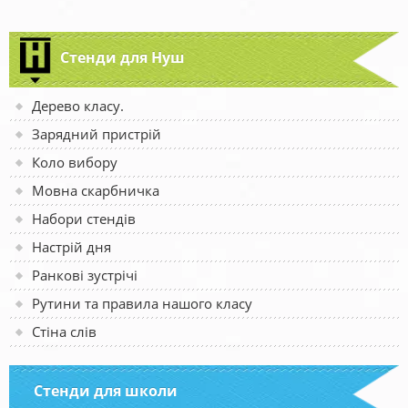
Стенди для Нуш
Дерево класу.
Зарядний пристрій
Коло вибору
Мовна скарбничка
Набори стендів
Настрій дня
Ранкові зустрічі
Рутини та правила нашого класу
Стіна слів
Стенди для школи