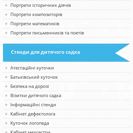
Портрети історичних діячів
Портрети композиторів
Портрети математиків
Портрети письменників та поетів
Стенди для дитячого садка
Атестаційні куточки
Батьківський куточок
Безпека на дорозі
Візитки дитячого садка
Інформаційні стенди
Кабінет дефектолога
Куточок логопеда
Кабінет медсестри