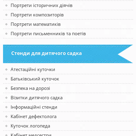
Портрети історичних діячів
Портрети композиторів
Портрети математиків
Портрети письменників та поетів
Стенди для дитячого садка
Атестаційні куточки
Батьківський куточок
Безпека на дорозі
Візитки дитячого садка
Інформаційні стенди
Кабінет дефектолога
Куточок логопеда
Кабінет медсестри