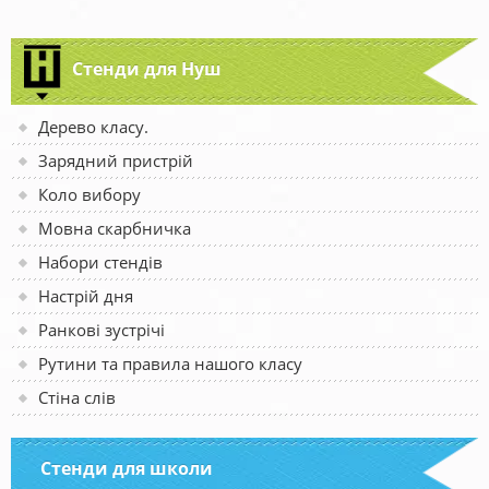
Стенди для Нуш
Дерево класу.
Зарядний пристрій
Коло вибору
Мовна скарбничка
Набори стендів
Настрій дня
Ранкові зустрічі
Рутини та правила нашого класу
Стіна слів
Стенди для школи