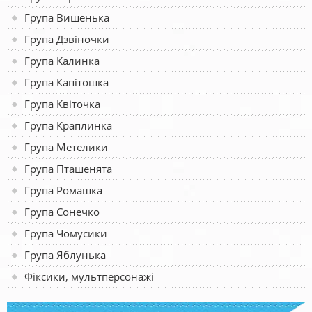
Група Вишенька
Група Дзвіночки
Група Калинка
Група Капітошка
Група Квіточка
Група Краплинка
Група Метелики
Група Пташенята
Група Ромашка
Група Сонечко
Група Чомусики
Група Яблунька
Фіксики, мультперсонажі