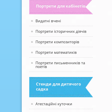
Портрети для кабінетів
Видатні вчені
Портрети історичних діячів
Портрети композиторів
Портрети математиків
Портрети письменників та
поетів
Стенди для дитячого
садка
Атестаційні куточки