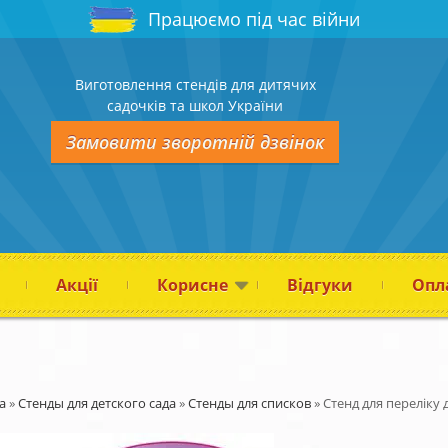
Працюємо під час війни
Виготовлення стендів для дитячих
садочків та школ України
Замовити зворотній дзвінок
Акції
Корисне
Відгуки
Опла
а
»
Стенды для детского сада
»
Стенды для списков
»
Стенд для переліку 