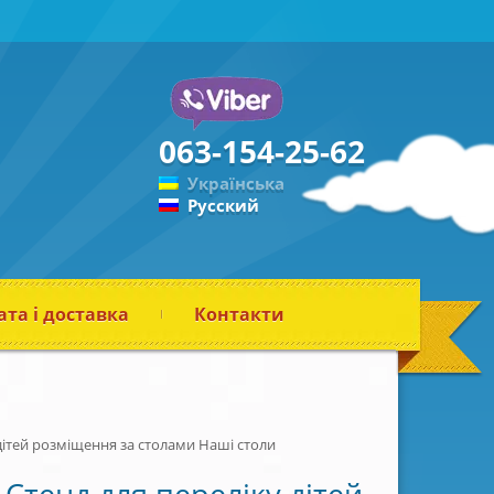
063-154-25-62
Українська
Русский
та і доставка
Контакти
дітей розміщення за столами Наші столи
Стенд для переліку дітей