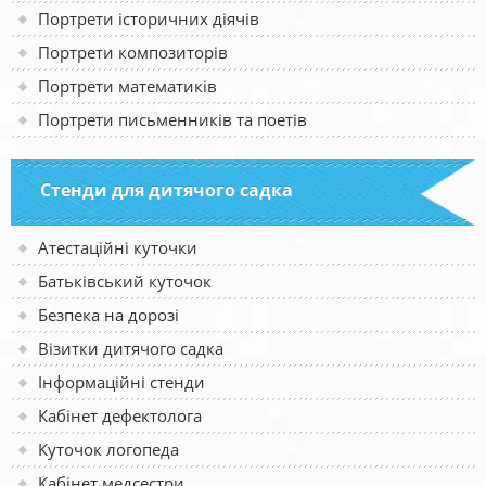
Портрети історичних діячів
Портрети композиторів
Портрети математиків
Портрети письменників та поетів
Стенди для дитячого садка
Атестаційні куточки
Батьківський куточок
Безпека на дорозі
Візитки дитячого садка
Інформаційні стенди
Кабінет дефектолога
Куточок логопеда
Кабінет медсестри