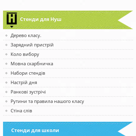
Стенди для Нуш
Дерево класу.
Зарядний пристрій
Коло вибору
Мовна скарбничка
Набори стендів
Настрій дня
Ранкові зустрічі
Рутини та правила нашого класу
Стіна слів
Стенди для школи