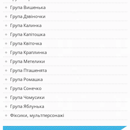
Група Вишенька
Група Дзвіночки
Група Калинка
Група Капітошка
Група Квіточка
Група Краплинка
Група Метелики
Група Пташенята
Група Ромашка
Група Сонечко
Група Чомусики
Група Яблунька
Фіксики, мультперсонажі