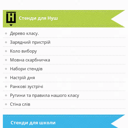
Стенди для Нуш
Дерево класу.
Зарядний пристрій
Коло вибору
Мовна скарбничка
Набори стендів
Настрій дня
Ранкові зустрічі
Рутини та правила нашого класу
Стіна слів
Стенди для школи