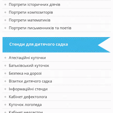
Портрети історичних діячів
Портрети композиторів
Портрети математиків
Портрети письменників та поетів
Стенди для дитячого садка
Атестаційні куточки
Батьківський куточок
Безпека на дорозі
Візитки дитячого садка
Інформаційні стенди
Кабінет дефектолога
Куточок логопеда
Кабінет медсестри