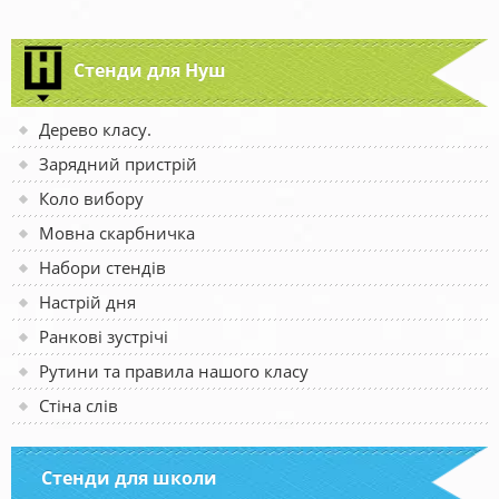
Стенди для Нуш
Дерево класу.
Зарядний пристрій
Коло вибору
Мовна скарбничка
Набори стендів
Настрій дня
Ранкові зустрічі
Рутини та правила нашого класу
Стіна слів
Стенди для школи