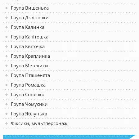
Група Вишенька
Група Дзвіночки
Група Калинка
Група Капітошка
Група Квіточка
Група Краплинка
Група Метелики
Група Пташенята
Група Ромашка
Група Сонечко
Група Чомусики
Група Яблунька
Фіксики, мультперсонажі