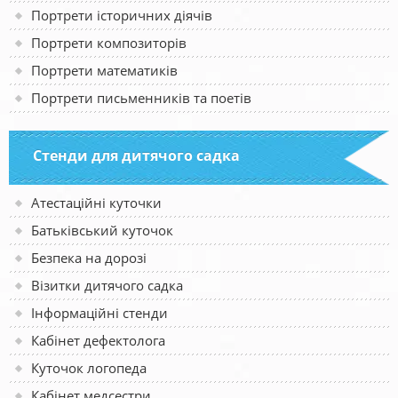
Портрети історичних діячів
Портрети композиторів
Портрети математиків
Портрети письменників та поетів
Стенди для дитячого садка
Атестаційні куточки
Батьківський куточок
Безпека на дорозі
Візитки дитячого садка
Інформаційні стенди
Кабінет дефектолога
Куточок логопеда
Кабінет медсестри