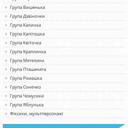
Група Вишенька
Група Дзвіночки
Група Калинка
Група Капітошка
Група Квіточка
Група Краплинка
Група Метелики
Група Пташенята
Група Ромашка
Група Сонечко
Група Чомусики
Група Яблунька
Фіксики, мультперсонажі