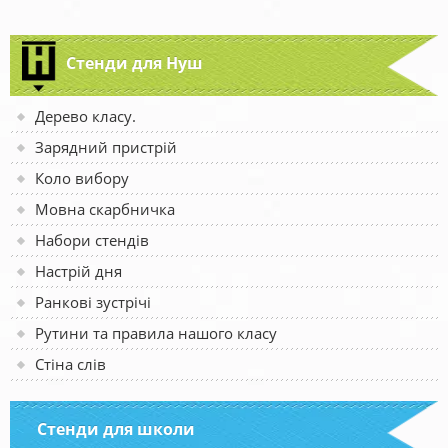
Стенди для Нуш
Дерево класу.
Зарядний пристрій
Коло вибору
Мовна скарбничка
Набори стендів
Настрій дня
Ранкові зустрічі
Рутини та правила нашого класу
Стіна слів
Стенди для школи