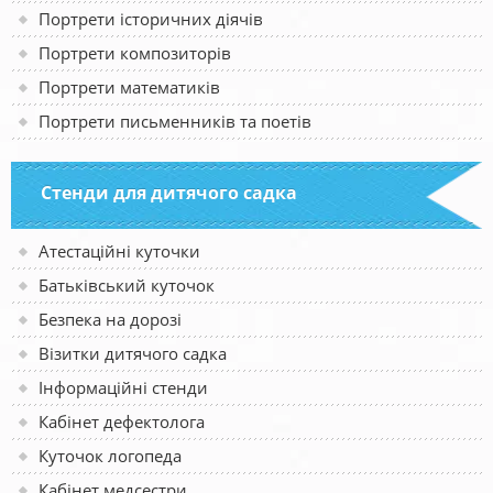
Портрети історичних діячів
Портрети композиторів
Портрети математиків
Портрети письменників та поетів
Стенди для дитячого садка
Атестаційні куточки
Батьківський куточок
Безпека на дорозі
Візитки дитячого садка
Інформаційні стенди
Кабінет дефектолога
Куточок логопеда
Кабінет медсестри