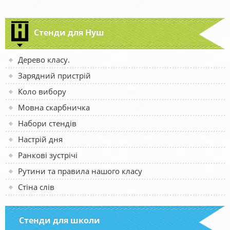
Стенди для Нуш
Дерево класу.
Зарядний пристрій
Коло вибору
Мовна скарбничка
Набори стендів
Настрій дня
Ранкові зустрічі
Рутини та правила нашого класу
Стіна слів
Стенди для школи