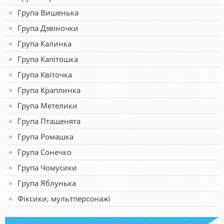
Група Вишенька
Група Дзвіночки
Група Калинка
Група Капітошка
Група Квіточка
Група Краплинка
Група Метелики
Група Пташенята
Група Ромашка
Група Сонечко
Група Чомусики
Група Яблунька
Фіксики, мультперсонажі