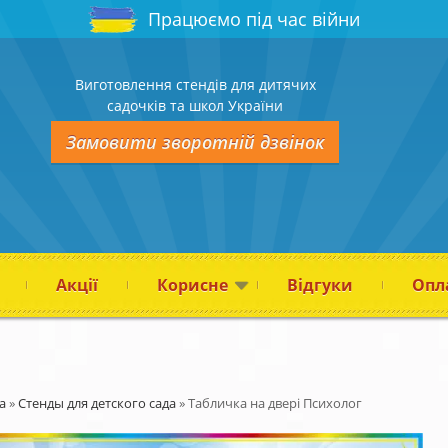
Працюємо під час війни
Виготовлення стендів для дитячих
садочків та школ України
Замовити зворотній дзвінок
Акції
Корисне
Відгуки
Опла
а
»
Стенды для детского сада
»
Табличка на двері Психолог