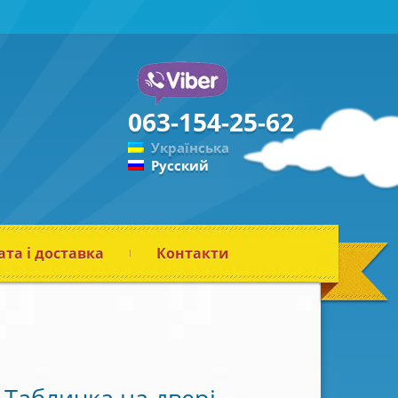
063-154-25-62
Українська
Русский
та і доставка
Контакти
Табличка на двері