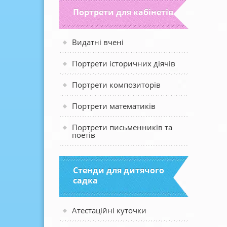
Портрети для кабінетів
Видатні вчені
Портрети історичних діячів
Портрети композиторів
Портрети математиків
Портрети письменників та
поетів
Стенди для дитячого
садка
Атестаційні куточки