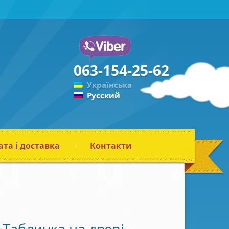
063-154-25-62
Українська
Русский
та і доставка
Контакти
Табличка на двері