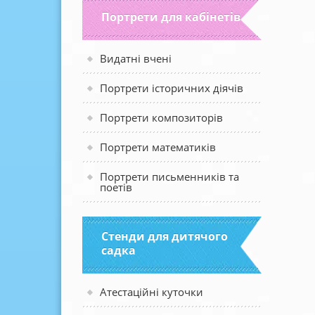
Портрети для кабінетів
Видатні вчені
Портрети історичних діячів
Портрети композиторів
Портрети математиків
Портрети письменників та
поетів
Стенди для дитячого
садка
Атестаційні куточки