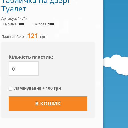
Туалет
Артикул: 14714
Ширина:
300
Высота:
100
121
Пластик 3мм -
грн.
Кiлькiсть пластик:
Ламінування + 100 грн