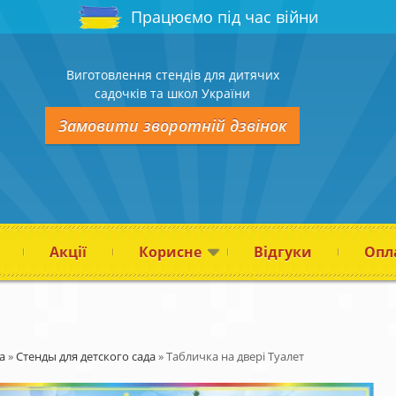
Працюємо під час війни
Виготовлення стендів для дитячих
садочків та школ України
Замовити зворотній дзвінок
Акції
Корисне
Відгуки
Опла
а
»
Стенды для детского сада
»
Табличка на двері Туалет