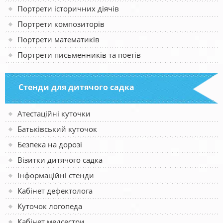
Портрети історичних діячів
Портрети композиторів
Портрети математиків
Портрети письменників та поетів
Стенди для дитячого садка
Атестаційні куточки
Батьківський куточок
Безпека на дорозі
Візитки дитячого садка
Інформаційні стенди
Кабінет дефектолога
Куточок логопеда
Кабінет медсестри