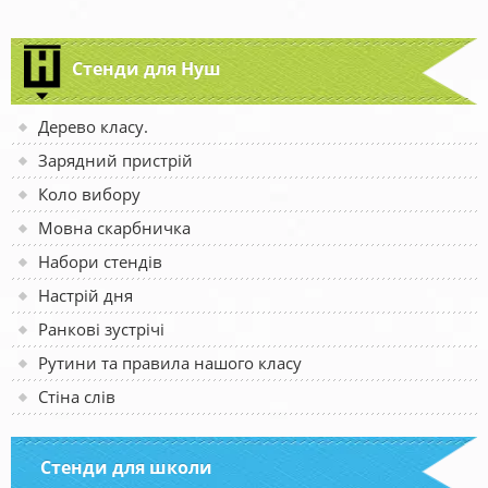
Стенди для Нуш
Дерево класу.
Зарядний пристрій
Коло вибору
Мовна скарбничка
Набори стендів
Настрій дня
Ранкові зустрічі
Рутини та правила нашого класу
Стіна слів
Стенди для школи