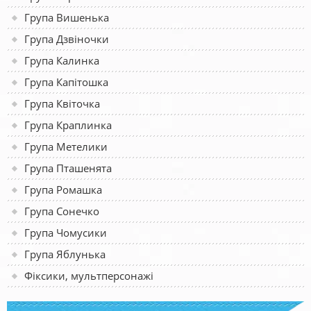
Група Вишенька
Група Дзвіночки
Група Калинка
Група Капітошка
Група Квіточка
Група Краплинка
Група Метелики
Група Пташенята
Група Ромашка
Група Сонечко
Група Чомусики
Група Яблунька
Фіксики, мультперсонажі