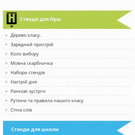
Стенди для Нуш
Дерево класу.
Зарядний пристрій
Коло вибору
Мовна скарбничка
Набори стендів
Настрій дня
Ранкові зустрічі
Рутини та правила нашого класу
Стіна слів
Стенди для школи