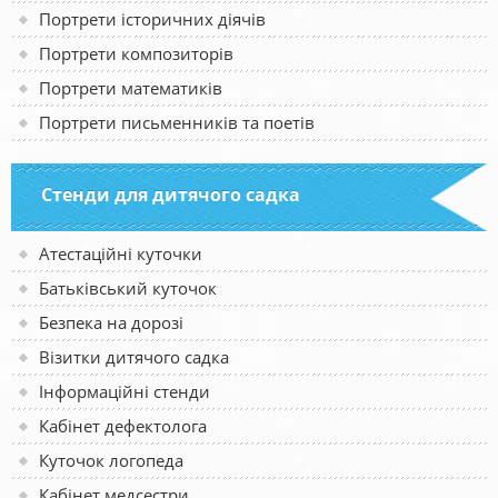
Портрети історичних діячів
Портрети композиторів
Портрети математиків
Портрети письменників та поетів
Стенди для дитячого садка
Атестаційні куточки
Батьківський куточок
Безпека на дорозі
Візитки дитячого садка
Інформаційні стенди
Кабінет дефектолога
Куточок логопеда
Кабінет медсестри