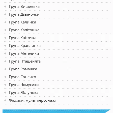
Група Вишенька
Група Дзвіночки
Група Калинка
Група Капітошка
Група Квіточка
Група Краплинка
Група Метелики
Група Пташенята
Група Ромашка
Група Сонечко
Група Чомусики
Група Яблунька
Фіксики, мультперсонажі