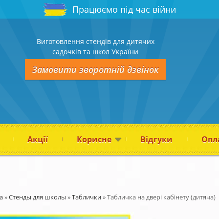
Працюємо під час війни
Виготовлення стендів для дитячих
садочків та школ України
Замовити зворотній дзвінок
Акції
Корисне
Відгуки
Опла
а
»
Стенды для школы
»
Таблички
»
Табличка на двері кабінету (дитяча)