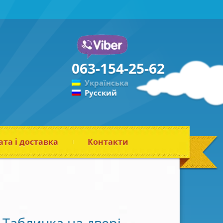
063-154-25-62
Українська
Русский
та і доставка
Контакти
Табличка на двері