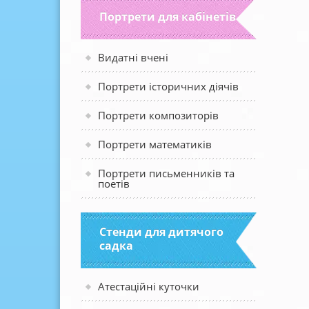
Портрети для кабінетів
Видатні вчені
Портрети історичних діячів
Портрети композиторів
Портрети математиків
Портрети письменників та
поетів
Стенди для дитячого
садка
Атестаційні куточки