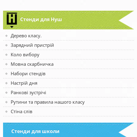
Стенди для Нуш
Дерево класу.
Зарядний пристрій
Коло вибору
Мовна скарбничка
Набори стендів
Настрій дня
Ранкові зустрічі
Рутини та правила нашого класу
Стіна слів
Стенди для школи