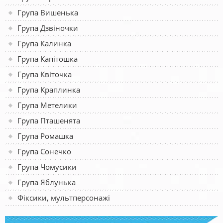
Група Вишенька
Група Дзвіночки
Група Калинка
Група Капітошка
Група Квіточка
Група Краплинка
Група Метелики
Група Пташенята
Група Ромашка
Група Сонечко
Група Чомусики
Група Яблунька
Фіксики, мультперсонажі