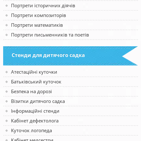
Портрети історичних діячів
Портрети композиторів
Портрети математиків
Портрети письменників та поетів
Стенди для дитячого садка
Атестаційні куточки
Батьківський куточок
Безпека на дорозі
Візитки дитячого садка
Інформаційні стенди
Кабінет дефектолога
Куточок логопеда
Кабінет медсестри