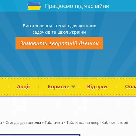
Працюємо під час війни
Виготовлення стендів для дитячих
садочків та школ України
Замовити зворотній дзвінок
Акції
Корисне
Відгуки
Опла
а
»
Стенды для школы
»
Таблички
»
Табличка на двері Кабінет історії