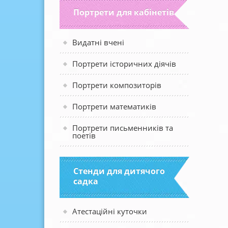
Портрети для кабінетів
Видатні вчені
Портрети історичних діячів
Портрети композиторів
Портрети математиків
Портрети письменників та
поетів
Стенди для дитячого
садка
Атестаційні куточки