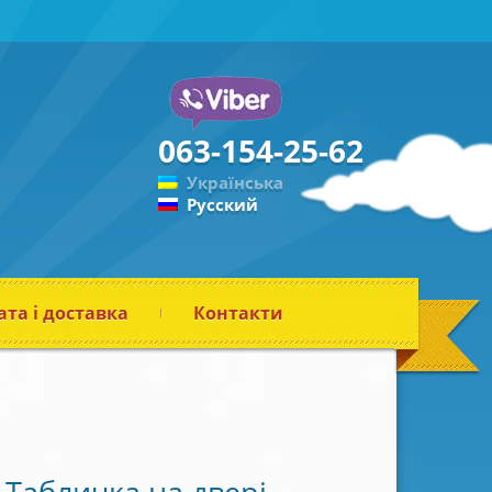
063-154-25-62
Українська
Русский
та і доставка
Контакти
Табличка на двері