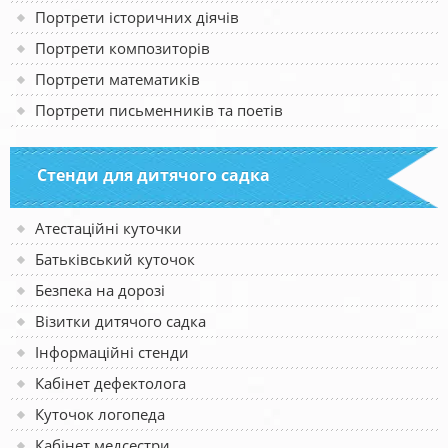
Портрети історичних діячів
Портрети композиторів
Портрети математиків
Портрети письменників та поетів
Стенди для дитячого садка
Атестаційні куточки
Батьківський куточок
Безпека на дорозі
Візитки дитячого садка
Інформаційні стенди
Кабінет дефектолога
Куточок логопеда
Кабінет медсестри