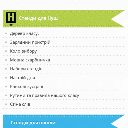
Стенди для Нуш
Дерево класу.
Зарядний пристрій
Коло вибору
Мовна скарбничка
Набори стендів
Настрій дня
Ранкові зустрічі
Рутини та правила нашого класу
Стіна слів
Стенди для школи