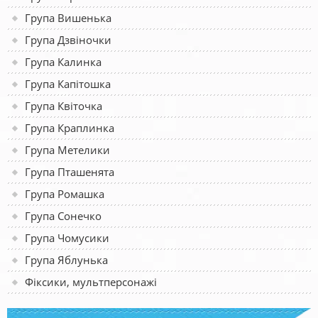
Група Вишенька
Група Дзвіночки
Група Калинка
Група Капітошка
Група Квіточка
Група Краплинка
Група Метелики
Група Пташенята
Група Ромашка
Група Сонечко
Група Чомусики
Група Яблунька
Фіксики, мультперсонажі