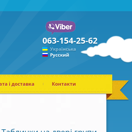
063-154-25-62
Українська
Русский
та і доставка
Контакти
Таблички на двері групи