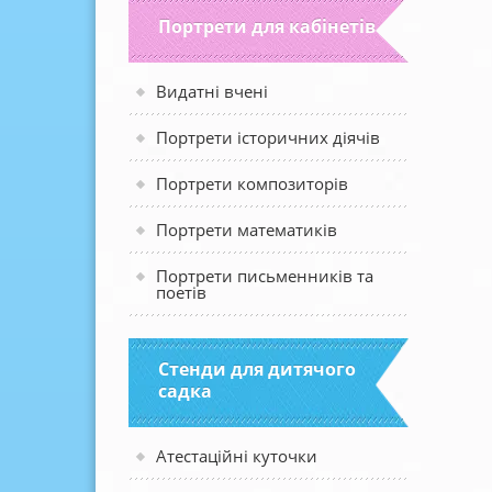
Портрети для кабінетів
Видатні вчені
Портрети історичних діячів
Портрети композиторів
Портрети математиків
Портрети письменників та
поетів
Стенди для дитячого
садка
Атестаційні куточки