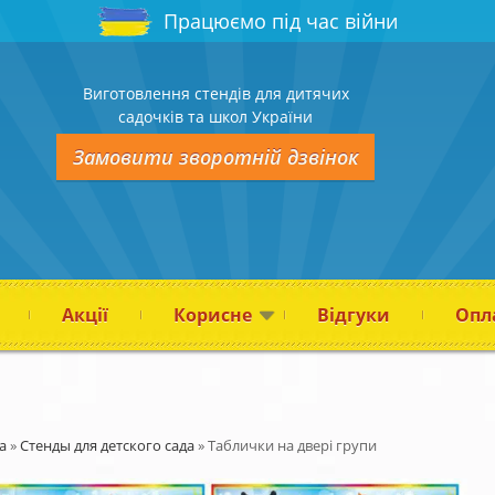
Працюємо під час війни
Виготовлення стендів для дитячих
садочків та школ України
Замовити зворотній дзвінок
Акції
Корисне
Відгуки
Опла
а
»
Стенды для детского сада
»
Таблички на двері групи