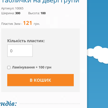
Артикул: 10065
Ширина:
300
Высота:
100
121
Пластик 3мм -
грн.
Кiлькiсть пластик:
Ламінування + 100 грн
ндів: