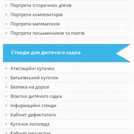
Портрети історичних діячів
Портрети композиторів
Портрети математиків
Портрети письменників та поетів
Стенди для дитячого садка
Атестаційні куточки
Батьківський куточок
Безпека на дорозі
Візитки дитячого садка
Інформаційні стенди
Кабінет дефектолога
Куточок логопеда
Кабінет медсестри