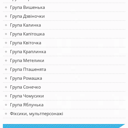
Група Вишенька
Група Дзвіночки
Група Калинка
Група Капітошка
Група Квіточка
Група Краплинка
Група Метелики
Група Пташенята
Група Ромашка
Група Сонечко
Група Чомусики
Група Яблунька
Фіксики, мультперсонажі