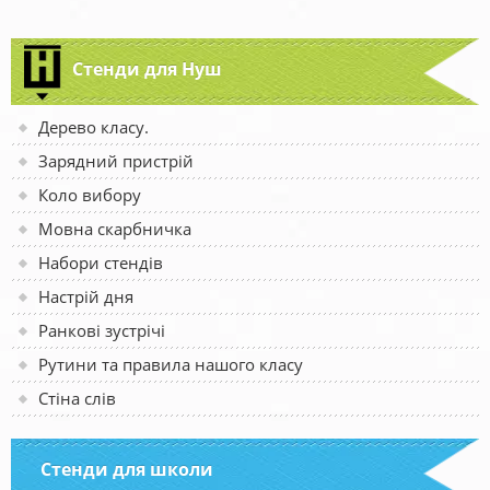
Стенди для Нуш
Дерево класу.
Зарядний пристрій
Коло вибору
Мовна скарбничка
Набори стендів
Настрій дня
Ранкові зустрічі
Рутини та правила нашого класу
Стіна слів
Стенди для школи