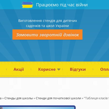
Працюємо під час війни
Виготовлення стендів для дитячих
садочків та школ України
Замовити зворотній дзвінок
Акції
Корисне
Відгуки
Опла
а
»
Стенды для школы
»
Стенди для початкової школи
»
”Таблиця класів