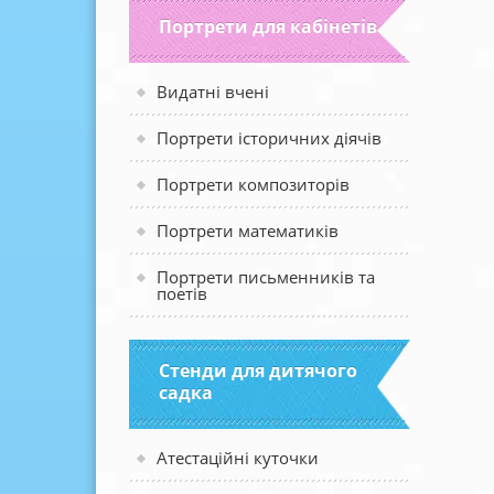
Портрети для кабінетів
Видатні вчені
Портрети історичних діячів
Портрети композиторів
Портрети математиків
Портрети письменників та
поетів
Стенди для дитячого
садка
Атестаційні куточки