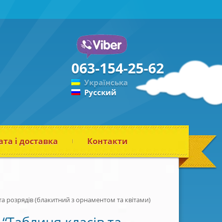
063-154-25-62
Українська
Русский
та і доставка
Контакти
 та розрядів (блакитний з орнаментом та квітами)
“Таблиця класів та