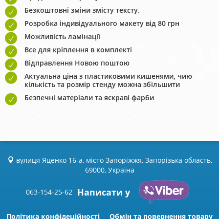
Безкоштовні зміни змісту тексту.
Розробка індивідуального макету від 80 грн
Можливість ламінації
Все для кріплення в комплекті
Відправлення Новою поштою
Актуальна ціна з пластиковими кишенями, чию
кількість та розмір стенду можна збільшити
Безпечні матеріали та яскраві фарби
вулиця Яценко 16-а, місто Запоріжжя, Запорізька область,
69000, Україна
Написати у
063-154-25-62
Політика конфідеційності
Обмін та повернення товару