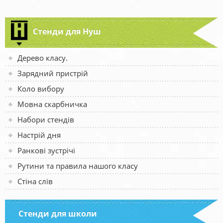
Стенди для Нуш
Дерево класу.
Зарядний пристрій
Коло вибору
Мовна скарбничка
Набори стендів
Настрій дня
Ранкові зустрічі
Рутини та правила нашого класу
Стіна слів
Стенди для школи