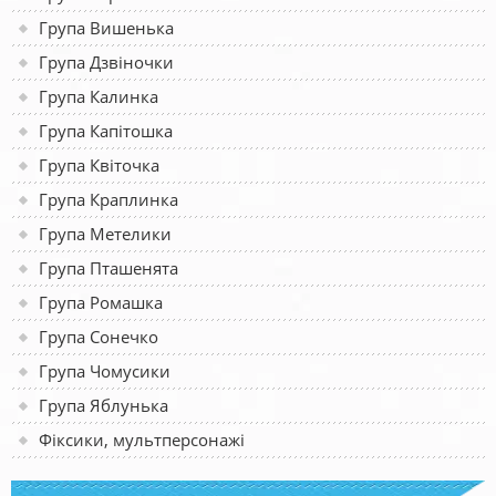
Група Вишенька
Група Дзвіночки
Група Калинка
Група Капітошка
Група Квіточка
Група Краплинка
Група Метелики
Група Пташенята
Група Ромашка
Група Сонечко
Група Чомусики
Група Яблунька
Фіксики, мультперсонажі