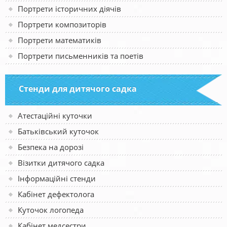
Портрети історичних діячів
Портрети композиторів
Портрети математиків
Портрети письменників та поетів
Стенди для дитячого садка
Атестаційні куточки
Батьківський куточок
Безпека на дорозі
Візитки дитячого садка
Інформаційні стенди
Кабінет дефектолога
Куточок логопеда
Кабінет медсестри