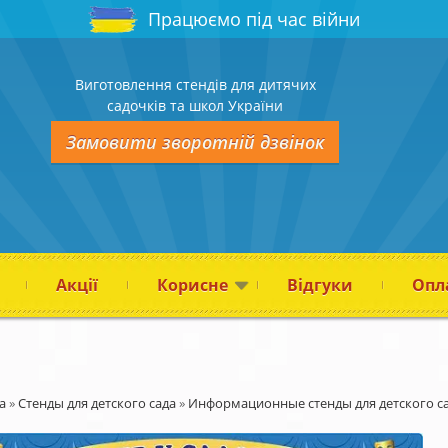
Працюємо під час війни
Виготовлення стендів для дитячих
садочків та школ України
Замовити зворотній дзвінок
Акції
Корисне
Відгуки
Опла
а
»
Стенды для детского сада
»
Информационные стенды для детского с