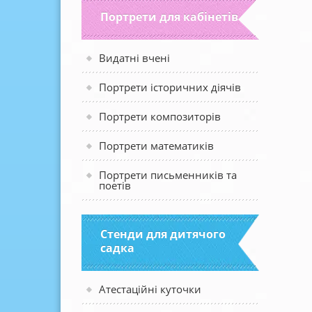
Портрети для кабінетів
Видатні вчені
Портрети історичних діячів
Портрети композиторів
Портрети математиків
Портрети письменників та
поетів
Стенди для дитячого
садка
Атестаційні куточки