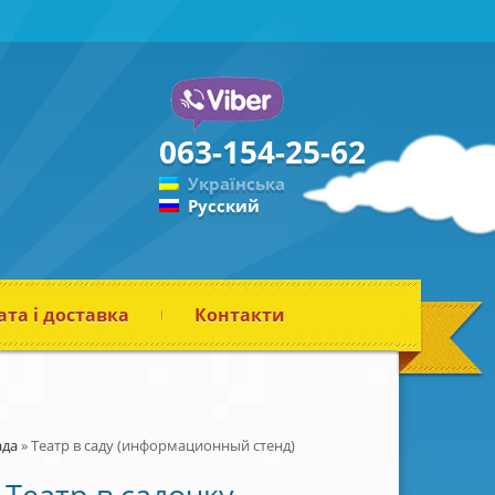
063-154-25-62
Українська
Русский
та і доставка
Контакти
ада
»
Театр в саду (информационный стенд)
Театр в садочку