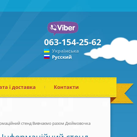
063-154-25-62
Українська
Русский
та і доставка
Контакти
рмаційний стенд Вивчаємо разом Дюймовочка
Інформаційний стенд