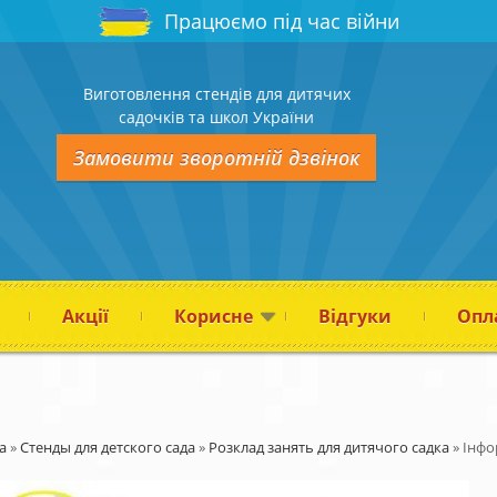
Працюємо під час війни
Виготовлення стендів для дитячих
садочків та школ України
Замовити зворотній дзвінок
Акції
Корисне
Відгуки
Опла
а
»
Стенды для детского сада
»
Розклад занять для дитячого садка
»
Інфо