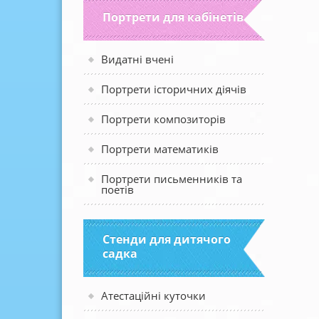
Портрети для кабінетів
Видатні вчені
Портрети історичних діячів
Портрети композиторів
Портрети математиків
Портрети письменників та
поетів
Стенди для дитячого
садка
Атестаційні куточки