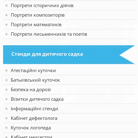
Портрети історичних діячів
Портрети композиторів
Портрети математиків
Портрети письменників та поетів
Стенди для дитячого садка
Атестаційні куточки
Батьківський куточок
Безпека на дорозі
Візитки дитячого садка
Інформаційні стенди
Кабінет дефектолога
Куточок логопеда
Кабінет медсестри