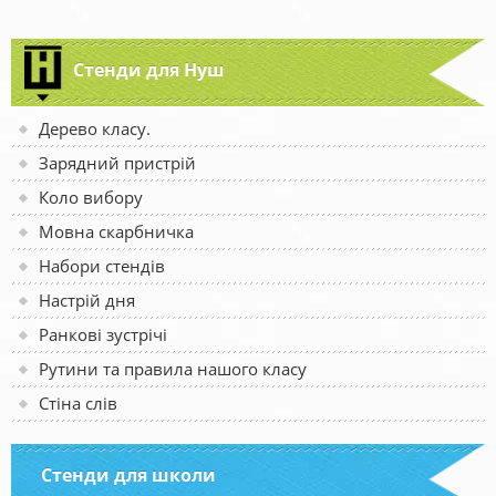
Стенди для Нуш
Дерево класу.
Зарядний пристрій
Коло вибору
Мовна скарбничка
Набори стендів
Настрій дня
Ранкові зустрічі
Рутини та правила нашого класу
Стіна слів
Стенди для школи