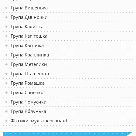
Група Вишенька
Група Дзвіночки
Група Калинка
Група Капітошка
Група Квіточка
Група Краплинка
Група Метелики
Група Пташенята
Група Ромашка
Група Сонечко
Група Чомусики
Група Яблунька
Фіксики, мультперсонажі