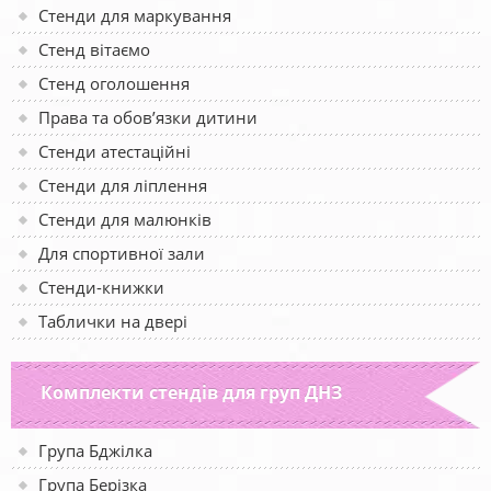
Стенди для маркування
Стенд вітаємо
Стенд оголошення
Права та обов’язки дитини
Стенди атестаційні
Стенди для ліплення
Стенди для малюнків
Для спортивної зали
Стенди-книжки
Таблички на двері
Комплекти стендів для груп ДНЗ
Група Бджілка
Група Берізка