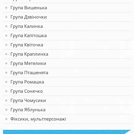
Група Вишенька
Група Дзвіночки
Група Калинка
Група Капітошка
Група Квіточка
Група Краплинка
Група Метелики
Група Пташенята
Група Ромашка
Група Сонечко
Група Чомусики
Група Яблунька
Фіксики, мультперсонажі