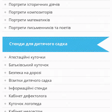
Портрети історичних діячів
Портрети композиторів
Портрети математиків
Портрети письменників та поетів
Стенди для дитячого садка
Атестаційні куточки
Батьківський куточок
Безпека на дорозі
Візитки дитячого садка
Інформаційні стенди
Кабінет дефектолога
Куточок логопеда
Кабінет медсестри