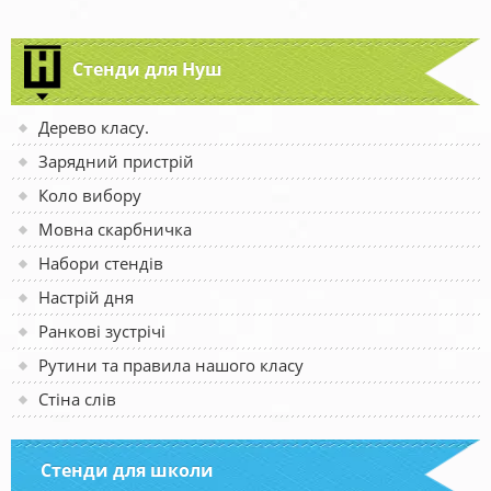
Стенди для Нуш
Дерево класу.
Зарядний пристрій
Коло вибору
Мовна скарбничка
Набори стендів
Настрій дня
Ранкові зустрічі
Рутини та правила нашого класу
Стіна слів
Стенди для школи