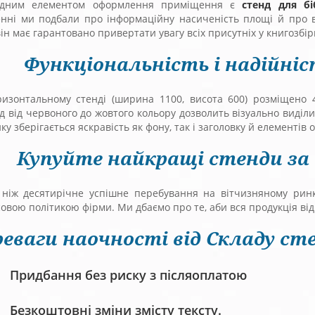
ідним елементом оформлення приміщення є
стенд для бі
енні ми подбали про інформаційну насиченість площі й про в
ін має гарантовано привертати увагу всіх присутніх у книгозбір
Функціональність і надійні
ризонтальному стенді (ширина 1100, висота 600) розміщено 
д від червоного до жовтого кольору дозволить візуально виділ
ку зберігається яскравість як фону, так і заголовку й елементів
Купуйте найкращі стенди за
 ніж десятирічне успішне перебування на вітчизняному рин
овою політикою фірми. Ми дбаємо про те, аби вся продукція ві
еваги наочності від Складу сте
Придбання без риску з післяоплатою
Безкоштовні зміни змісту тексту.