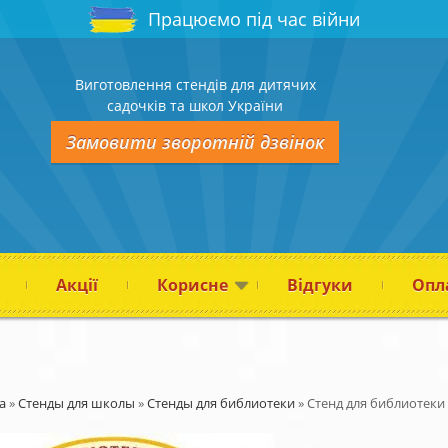
Працюємо під час війни
Виготовлення стендів для дитячих
садочків та школ України
Замовити зворотній дзвінок
Акції
Корисне
Відгуки
Опла
а
»
Стенды для школы
»
Стенды для библиотеки
»
Стенд для библиотеки