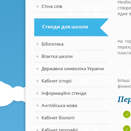
Необх
Стіна слів
створ
Адже в
Стенди для школи
На го
Бібліотека
перехі
пласти
Візитка школи
Державна символіка України
Більш
Кабінет історії
фінанс
Інформаційні стенди
Пер
Англійська мова
Кабінет біології
Кабінет географії