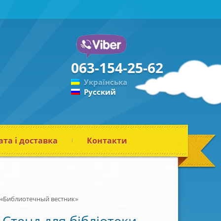
063-154-25-62
Українська
Русский
та і доставка
Контакти
 «Библиотечный вестник»
Стенд для бібліотеки