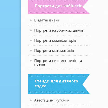
Портрети для кабінетів
Видатні вчені
Портрети історичних діячів
Портрети композиторів
Портрети математиків
Портрети письменників та
поетів
Стенди для дитячого
садка
Атестаційні куточки