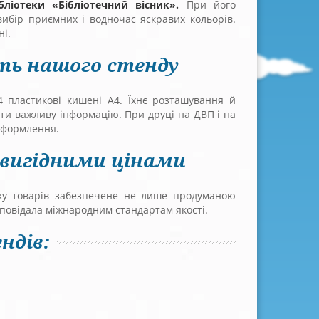
бліотеки «Бібліотечний вісник».
При його
ибір приємних і водночас яскравих кольорів.
ні.
сть нашого стенду
4 пластикові кишені А4. Їхнє розташування й
ити важливу інформацію. При друці на ДВП і на
 оформлення.
 вигідними цінами
ку товарів забезпечене не лише продуманою
дповідала міжнародним стандартам якості.
ндів: