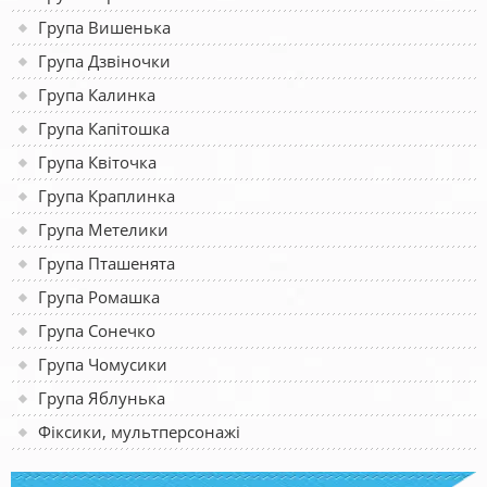
Група Вишенька
Група Дзвіночки
Група Калинка
Група Капітошка
Група Квіточка
Група Краплинка
Група Метелики
Група Пташенята
Група Ромашка
Група Сонечко
Група Чомусики
Група Яблунька
Фіксики, мультперсонажі