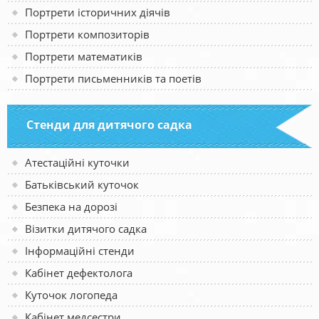
Портрети історичних діячів
Портрети композиторів
Портрети математиків
Портрети письменників та поетів
Стенди для дитячого садка
Атестаційні куточки
Батьківський куточок
Безпека на дорозі
Візитки дитячого садка
Інформаційні стенди
Кабінет дефектолога
Куточок логопеда
Кабінет медсестри