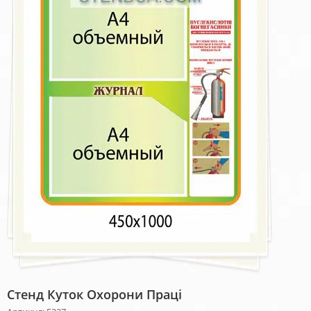
Стенд Куток Охорони Праці