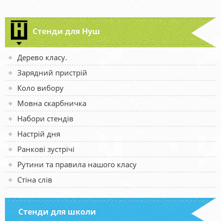
Стенди для Нуш
Дерево класу.
Зарядний пристрій
Коло вибору
Мовна скарбничка
Набори стендів
Настрій дня
Ранкові зустрічі
Рутини та правила нашого класу
Стіна слів
Стенди для школи